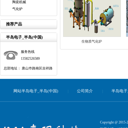
陶瓷机械
气化炉
推荐产品
半岛电子_半岛(中国)
生物质气化炉
服务热线
13582526589
总部地址： 唐山巿路南区吉祥路
网站半岛电子_半岛(中国)
公司简介
半岛电子
|
|
Copyright @ 201