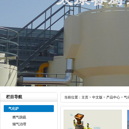
栏目导航
当前位置：
主页
>
中文版
>
产品中心
>
气
气化炉
燃气脱硫
烟气治理