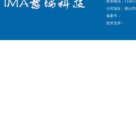
联系电话：135825
公司地址：唐山巿
备案号：
技术支持：