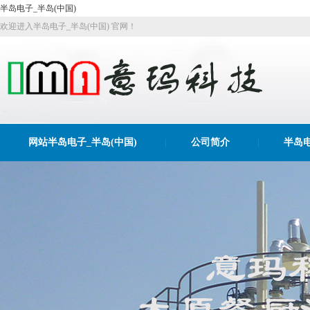
半岛电子_半岛(中国)
欢迎进入半岛电子_半岛(中国) 官网！
网站半岛电子_半岛(中国)
公司简介
半岛电
|
|
(中国)
技术支持
|
|