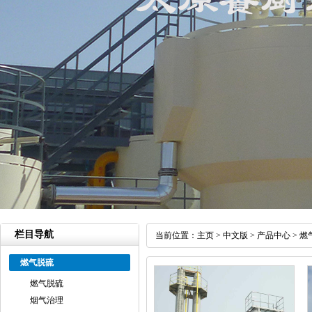
栏目导航
当前位置：
主页
>
中文版
>
产品中心
>
燃
燃气脱硫
燃气脱硫
烟气治理