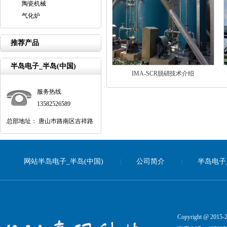
陶瓷机械
气化炉
推荐产品
半岛电子_半岛(中国)
IMA-SCR脱硝技术介绍
服务热线
13582526589
总部地址： 唐山巿路南区吉祥路
网站半岛电子_半岛(中国)
公司简介
半岛电子
|
|
Copyright @ 201